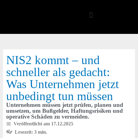
Quick-Support
NIS2 kommt – und
schneller als gedacht:
Was Unternehmen jetzt
unbedingt tun müssen
Unternehmen müssen jetzt prüfen, planen und
umsetzen, um Bußgelder, Haftungsrisiken und
operative Schäden zu vermeiden.
📅
Veröffentlicht am 17.12.2025
👓 Lesezeit: 3 min.