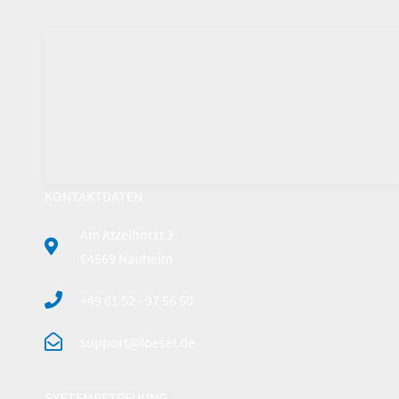
KONTAKTDATEN
Am Atzelhorst 3
64569 Nauheim
+49 61 52 - 97 56 50
support@loesel.de
SYSTEMBETREUUNG